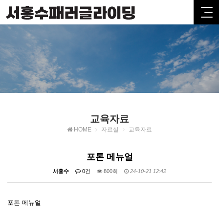
교육자료
HOME
자료실
교육자료
포톤 메뉴얼
서홍수
0건
800회
24-10-21 12:42
포톤 메뉴얼