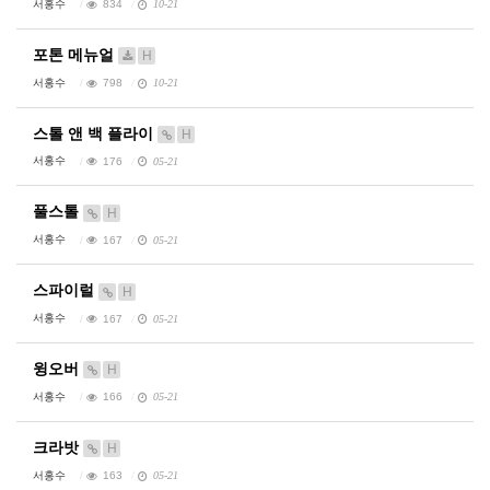
서홍수
834
10-21
포톤 메뉴얼
H
서홍수
798
10-21
스톨 앤 백 플라이
H
서홍수
176
05-21
풀스톨
H
서홍수
167
05-21
스파이럴
H
서홍수
167
05-21
윙오버
H
서홍수
166
05-21
크라밧
H
서홍수
163
05-21