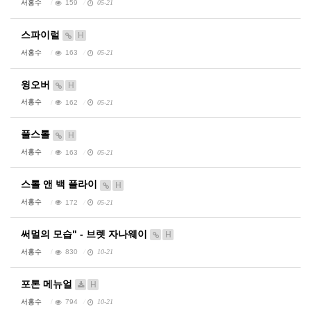
서홍수
159
05-21
스파이럴
H
서홍수
163
05-21
윙오버
H
서홍수
162
05-21
풀스톨
H
서홍수
163
05-21
스톨 앤 백 플라이
H
서홍수
172
05-21
써멀의 모습" - 브렛 자나웨이
H
서홍수
830
10-21
포톤 메뉴얼
H
서홍수
794
10-21